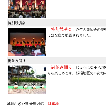
特別競演会
特別競演会
：昨年の競演会の優
うはな座で披露されました。
街並み踊り
街並み踊り
：じょうはな座 会
りを楽しめます。城端地区の市街地
城端むぎや祭 会場 地図、
駐車場