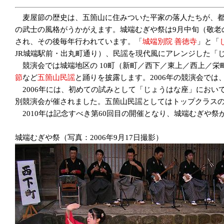
麦屋節の歴史は、五箇山に住みついた平家の落人たちが、都
の武士の風格がうかがえます。城端むぎや祭は9月中旬（敬老の
され、その後毎年行われています。「
城端別院 善徳寺
」と「
JR城端駅前・出丸町通り）、民謡を現代風にアレンジした「
競演会では城端地区の 10町（新町／西下／東上／西上／栄町／
節
など
五箇山民謡
と踊りを披露します。2006年の競演会で
2006年には、初めての試みとして「じょうはな座」におい
別競演会が催されました。五箇山民謡としてはトップクラス
2010年は記念すべき第60回目の開催となり、城端むぎや祭が
城端むぎや祭（写真：2006年9月17日撮影）