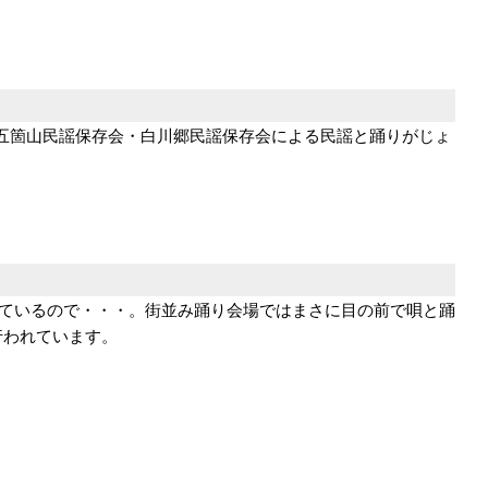
五箇山民謡保存会・白川郷民謡保存会による民謡と踊りがじょ
れているので・・・。街並み踊り会場ではまさに目の前で唄と踊
行われています。