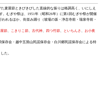
た麦屋節ときびきびした直線的な振りは格調高く、いにしえ
むぎや祭は、1951年（昭和26年）に第1回むぎや祭が開催
行われるほか、街並み踊り（坡場の坂・浄念寺前・瑞泉寺前・
麦屋節
、
こきりこ節
、
古代神
、
四つ竹節
、
といちんさ
、
お小夜
唄保存会・越中五箇山民謡保存会・白川郷民謡保存会による特
ました。