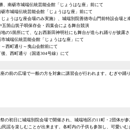
勝、南砺市城端伝統芸能会館「じょうはな座」前にて
）、南砺市城端伝統芸能会館「じょうはな座」前にて
場合は、じょうはな座会場のみ実施）、城端別院善徳寺山門前特設会
中五箇山筑子唄保存会・四葉会による舞台競演
城端市街地の5箇所にて、なお西新田神明社にも舞台が造られ踊りが披露
、南砺市城端伝統芸能会館「じょうはな座」にて
り～西町通り～曳山会館前にて
後、西町通り（国道304号線）にて
な座の前の広場で一般の方を対象に講習会が行われます。むぎや踊
祭の初日に城端別院会場で開催され、城端地区の11町・2団体が
山民謡を楽しむことが出来ます。各町内の子供も参加し、可愛いむ