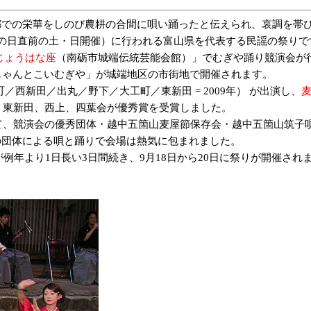
での栄華をしのび農耕の合間に唄い踊ったと伝えられ、哀調を帯び
日直前の土・日開催）に行われる富山県を代表する民謡の祭りです。
じょうはな座
（南砺市城端伝統芸能会館）」でむぎや踊り競演会が
じゃんとこいむぎや」が城端地区の市街地で開催されます。
西新田／出丸／野下／大工町／東新田 = 2009年）
が出演し、
は、東新田、西上、四葉会が優秀賞を受賞しました。
て、競演会の優秀団体・越中五箇山麦屋節保存会・越中五箇山筑子
の団体による唄と踊りで会場は熱気に包まれました。
例年より1日長い3日間続き、9月18日から20日に祭りが開催され