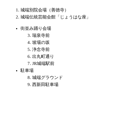
城端別院会場（善徳寺）
城端伝統芸能会館「じょうはな座」
街並み踊り会場
瑞泉寺前
坡場の坂
浄念寺前
出丸町通り
JR城端駅前
駐車場
城端グラウンド
西新田駐車場