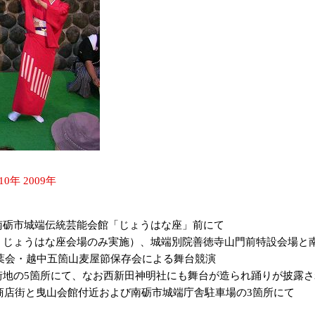
010年
2009年
南砺市城端伝統芸能会館「じょうはな座」前にて
、じょうはな座会場のみ実施）、城端別院善徳寺山門前特設会場と
葉会・越中五箇山麦屋節保存会による舞台競演
街地の5箇所にて、なお西新田神明社にも舞台が造られ踊りが披露さ
商店街と曳山会館付近および南砺市城端庁舎駐車場の3箇所にて