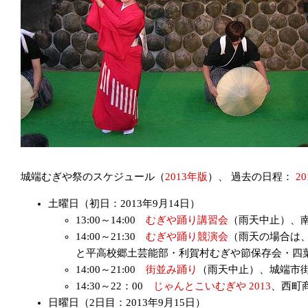
城端むぎや祭のスケジュール（
2013年版
）、 過去の日程：
2
土曜日（初日：2013年9月14日）
13:00～14:00
むぎや踊り講習会
（雨天中止）、
14:00～21:30
むぎや踊り競演会
（雨天の場合は
と平高校郷土芸能部・利賀村むぎや節保存会・四
14:00～21:00
街並み踊り
（雨天中止）、城端市
14:30～22：00
じゃんとこいむぎや 2013
、西町
日曜日（2日目：2013年9月15日）