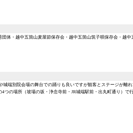
秀団体・越中五箇山麦屋節保存会・越中五箇山筑子唄保存会・越中
場や城端別院会場の舞台での踊りも良いですが観客とステージが離
の4つの場所（坡場の坂・浄念寺前・JR城端駅前・出丸町通り）で