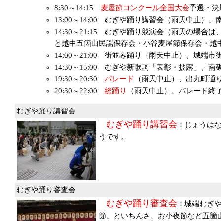
8:30～14:15
麦屋節コンクール全国大会
予選・決
13:00～14:00 むぎや踊り講習会（雨天中止
14:30～21:15 むぎや踊り競演会（雨天の
と越中五箇山民謡保存会・小谷麦屋節保存会・越
14:00～21:00 街並み踊り（雨天中止）、
14:30～15:00 むぎや新歌詞「表彰・披露」
19:30～20:30
パレード
（雨天中止）、出丸町通
20:30～22:00
総踊り
（雨天中止）、パレード終了
むぎや踊り講習会
むぎや踊り講習会
：じょうは
うです。
むぎや踊り審査会
むぎや踊り審査会
：城端むぎや
節、といちんさ、お小夜節など五箇