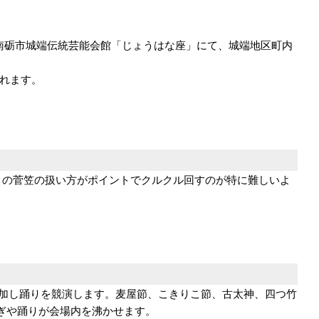
場と南砺市城端伝統芸能会館「じょうはな座」にて、城端地区町内
されます。
りの菅笠の扱い方がポイントでクルクル回すのが特に難しいよ
参加し踊りを競演します。麦屋節、こきりこ節、古太神、四つ竹
ぎや踊りが会場内を沸かせます。