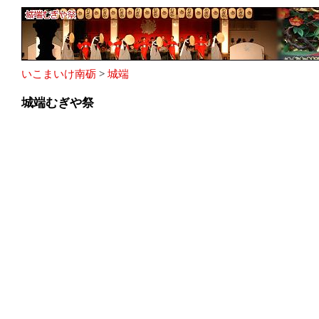
いこまいけ南砺
>
城端
城端むぎや祭