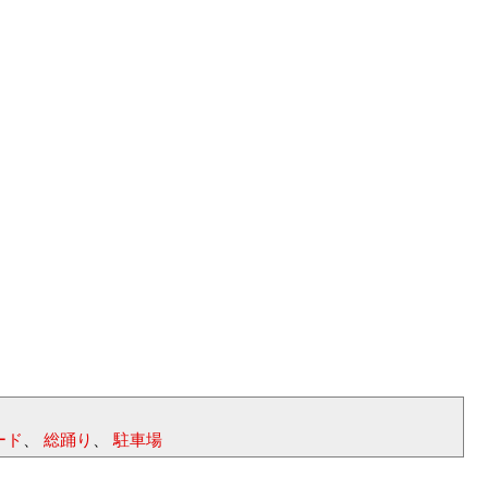
ード
、
総踊り
、
駐車場