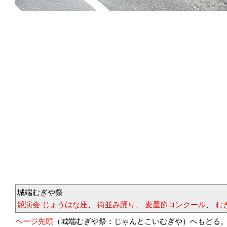
城端むぎや祭
競演会 じょうはな座
、
街並み踊り
、
麦屋節コンクール
、
む
ページ先頭
（城端むぎや祭：じゃんとこいむぎや）へもどる