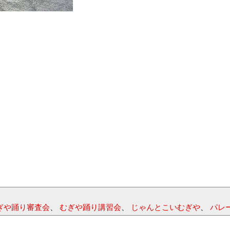
ぎや踊り審査会
、
むぎや踊り講習会
、
じゃんとこいむぎや
、
パレ
。