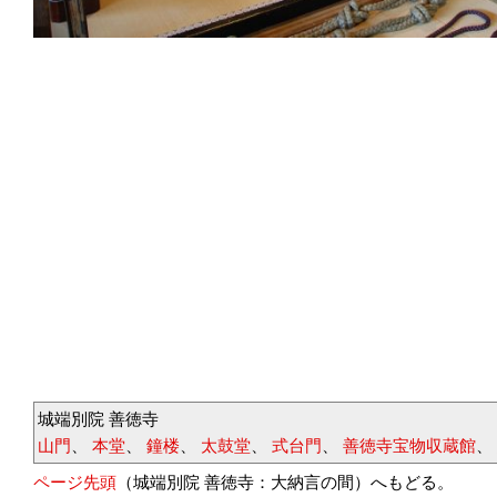
城端別院 善徳寺
山門
、
本堂
、
鐘楼
、
太鼓堂
、
式台門
、
善徳寺宝物収蔵館
、
ページ先頭
（城端別院 善徳寺：大納言の間）へもどる。