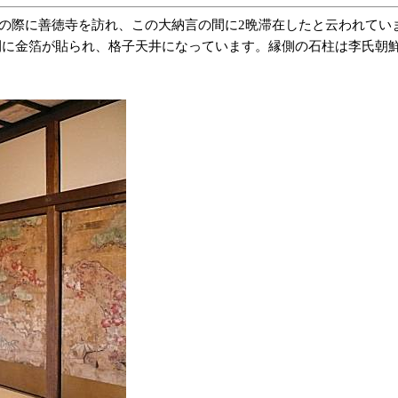
狩りの際に善徳寺を訪れ、この大納言の間に2晩滞在したと云われて
間に金箔が貼られ、格子天井になっています。縁側の石柱は李氏朝