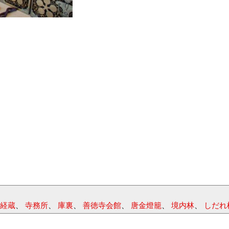
経蔵
、
寺務所
、
庫裏
、
善徳寺会館
、
唐金燈籠
、
境内林
、
しだれ