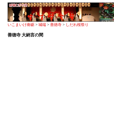
いこまいけ南砺
>
城端
>
善徳寺
>
しだれ桜祭り
善徳寺 大納言の間