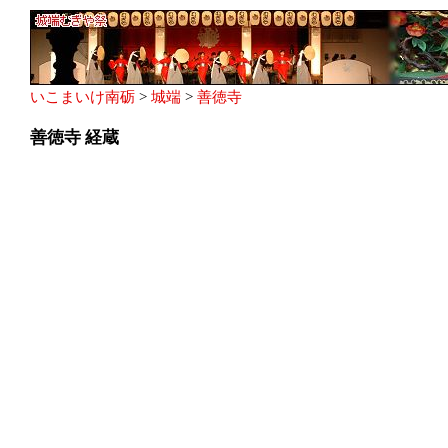
いこまいけ南砺
>
城端
>
善徳寺
善徳寺 経蔵