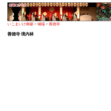
いこまいけ南砺
>
城端
>
善徳寺
善徳寺 境内林