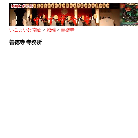
いこまいけ南砺
>
城端
>
善徳寺
善徳寺 寺務所