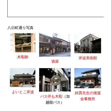
八日町通り写真
木彫師
井波美術館
酒屋
よいとこ井波
綿貫先生の後援
バス停も木彫
（加
会事務所
越能バス）