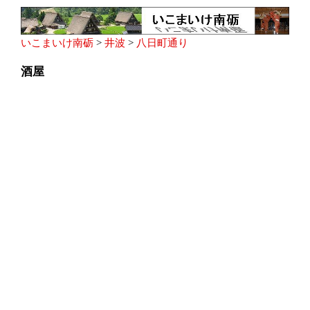
いこまいけ南砺
>
井波
>
八日町通り
酒屋