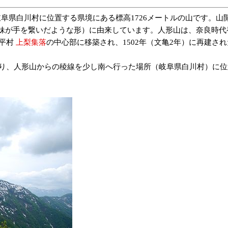
阜県白川村に位置する県境にある標高1726メートルの山です。山
妹が手を繋いだような形）に由来しています。人形山は、奈良時代
旧平村
上梨集落
の中心部に移築され、1502年（文亀2年）に再建さ
にあり、人形山からの稜線を少し南へ行った場所（岐阜県白川村）に