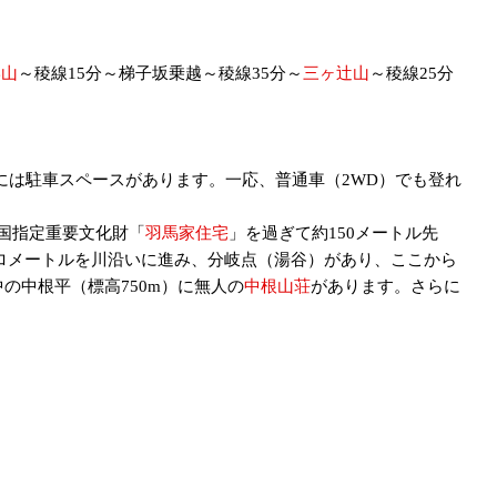
形山
～稜線15分～梯子坂乗越～稜線35分～
三ヶ辻山
～稜線25分
には駐車スペースがあります。一応、普通車（2WD）でも登れ
国指定重要文化財「
羽馬家住宅
」を過ぎて約150メートル先
キロメートルを川沿いに進み、分岐点（湯谷）があり、ここから
中根平（標高750m）に無人の
中根山荘
があります。さらに