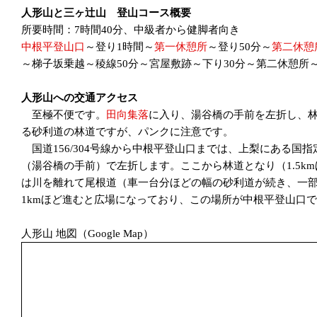
人形山と三ヶ辻山 登山コース概要
所要時間：7時間40分、中級者から健脚者向き
中根平登山口
～登り1時間～
第一休憩所
～登り50分～
第二休憩
～梯子坂乗越～稜線50分～宮屋敷跡～下り30分～第二休憩所
人形山への交通アクセス
至極不便です。
田向集落
に入り、湯谷橋の手前を左折し、林
る砂利道の林道ですが、パンクに注意です。
国道156/304号線から中根平登山口までは、上梨にある国
（湯谷橋の手前）で左折します。ここから林道となり（1.5
は川を離れて尾根道（車一台分ほどの幅の砂利道が続き、一部
1kmほど進むと広場になっており、この場所が中根平登山口
人形山 地図（Google Map）