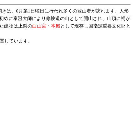
開きは、6月第1日曜日に行われ多くの登山者が訪れます。人形
初めに泰澄大師により修験道の山として開山され、山頂に祠が
れた建物は上梨の
白山宮
・
本殿
として現存し国指定重要文化財と
位置しています。