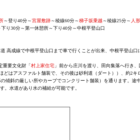
所
～登り40分～
宮屋敷跡
～稜線60分～
梯子坂乗越
～稜線25分～
人
～下り30分～第一休憩所～下り40分～中根平登山口
道 高成線で中根平登山口まで車で行くことが出来、中根平登山口
指定重要文化財「
村上家住宅
」前から庄川を渡り、田向集落へ行き、
kmほどはアスファルト舗装で、その後は砂利道（ダート））、約2
の傾斜の厳しい所やカーブでコンクリート舗装）を通ります。途中の
です。水道があり水の補給が可能です。