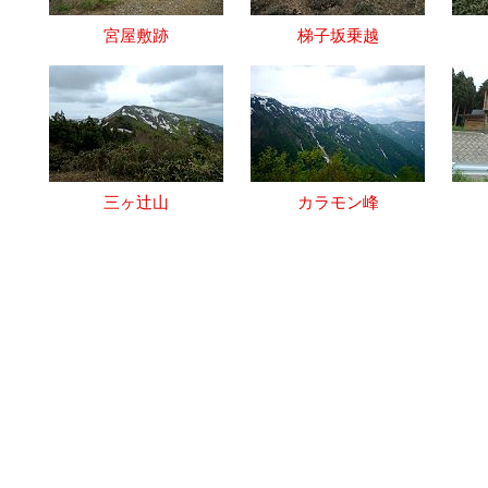
宮屋敷跡
梯子坂乗越
三ヶ辻山
カラモン峰