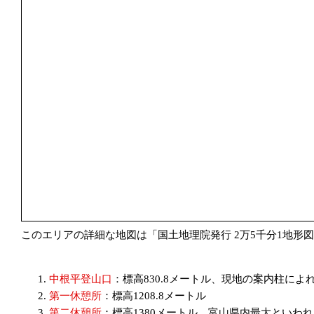
このエリアの詳細な地図は「国土地理院発行 2万5千分1地形
中根平登山口
：標高830.8メートル、現地の案内柱によ
第一休憩所
：標高1208.8メートル
第二休憩所
：標高1380メートル、富山県内最大といわ