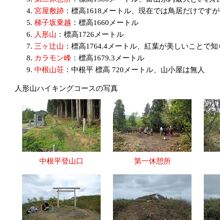
宮屋敷跡
：標高1618メートル、現在では鳥居だけです
梯子坂乗越
：標高1660メートル
人形山
：標高1726メートル
三ヶ辻山
：標高1764.4メートル、紅葉が美しいことで
カラモン峰
：標高1679.3メートル
中根山荘
：中根平 標高 720メートル、山小屋は無人
人形山ハイキングコースの写真
中根平登山口
第一休憩所