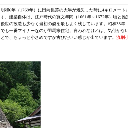
和6年（1769年）に田向集落の大半が焼失した時に4キロメート
。建築自体は、江戸時代の寛文年間（1661年～1672年）頃と
後世の改造も少なく当初の姿を最もよく残しています。昭和38年（1
でも一番マイナーなのが羽馬家住宅。言われなければ、気付かな
ことで、ちょっと小さめですが古びたいい感じが出ています。
流刑