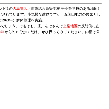
ル下流の
大島集落
（南砺総合高等学校 平高等学校のある場所）
推定されています。小規模な建物ですが、五箇山地方の民家とし
963年）解体修理を実施。
いでしょう。そもそも、庄川をはさんで
上梨地区
の反対側にあ
小屋
から約10分歩くだけ、ぜひ行ってみてください。内部は公