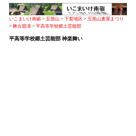
いこまいけ南砺
>
五箇山
>
下梨地区
>
五箇山麦屋まつり
>
舞台競演
>
平高等学校郷土芸能部
平高等学校郷土芸能部 神楽舞い