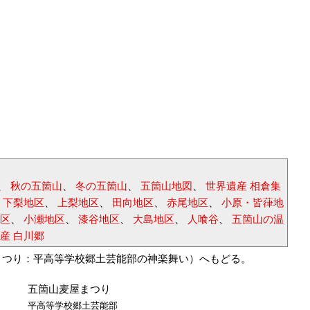
、
秋の五箇山
、
冬の五箇山
、
五箇山地図
、
世界遺産 相倉集
、
下梨地区
、
上梨地区
、
田向地区
、
赤尾地区
、
小原・皆葎地
区
、
小瀬地区
、
漆谷地区
、
大島地区
、
人喰谷
、
五箇山の温
産 白川郷
まつり：平高等学校郷土芸能部の神楽舞い）へもどる。
五箇山麦屋まつり
平高等学校郷土芸能部