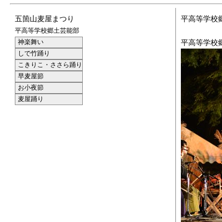
五箇山麦屋まつり
平高等学校
平高等学校郷土芸能部
神楽舞い
平高等学校郷
しで竹踊り
こきりこ・ささら踊り
早麦屋節
お小夜節
麦屋踊り