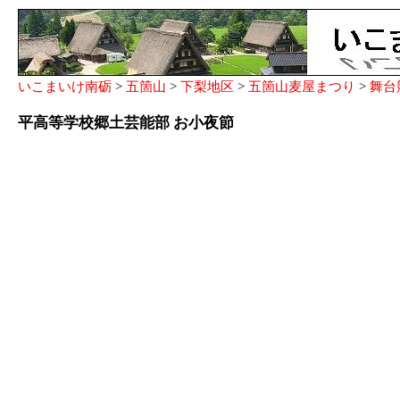
いこまいけ南砺
>
五箇山
>
下梨地区
>
五箇山麦屋まつり
>
舞台
平高等学校郷土芸能部 お小夜節