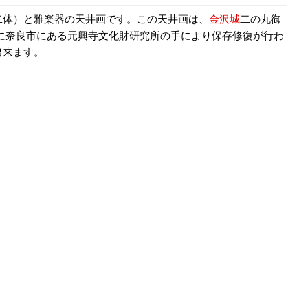
二体）と雅楽器の天井画です。この天井画は、
金沢城
二の丸御
月に奈良市にある元興寺文化財研究所の手により保存修復が行わ
出来ます。