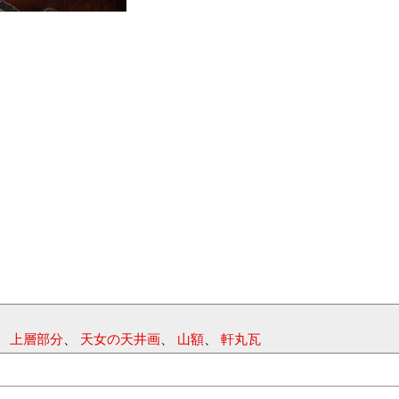
、
上層部分
、
天女の天井画
、
山額
、
軒丸瓦