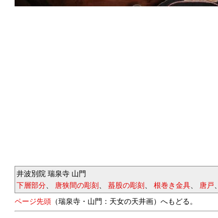
井波別院 瑞泉寺 山門
下層部分
、
唐狭間の彫刻
、
蟇股の彫刻
、
根巻き金具
、
唐戸
ページ先頭
（瑞泉寺・山門：天女の天井画）へもどる。