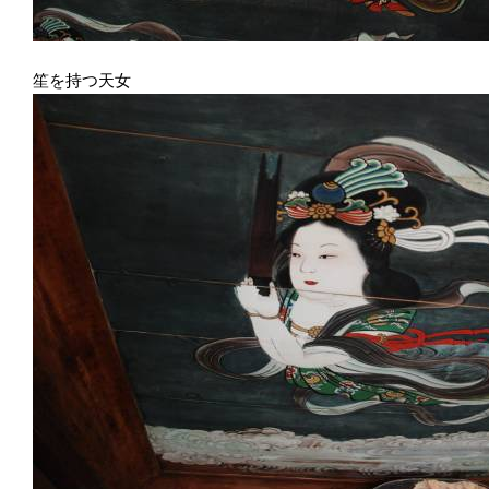
笙を持つ天女