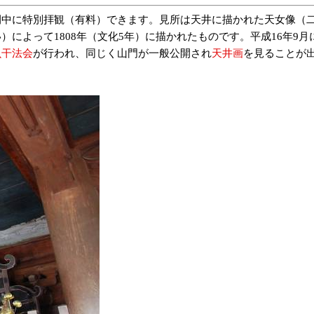
中に特別拝観（有料）できます。見所は天井に描かれた天女像（
によって1808年（文化5年）に描かれたものです。平成16年9
虫干法会
が行われ、同じく山門が一般公開され
天井画
を見ることが