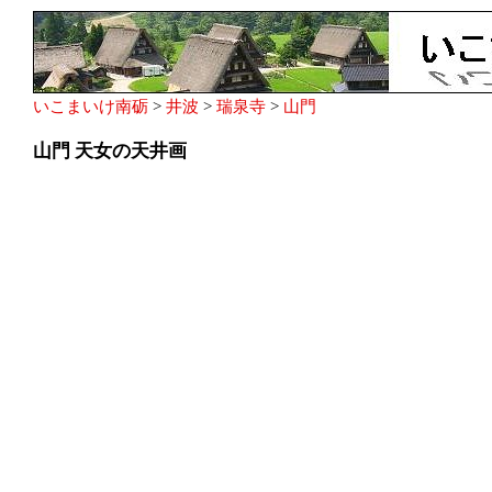
いこまいけ南砺
>
井波
>
瑞泉寺
>
山門
山門 天女の天井画