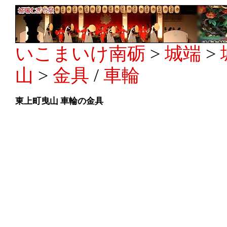
いこまいけ南砺
>
城端
>
山
>
金具
/
車輪
東上町曳山 車輪の金具