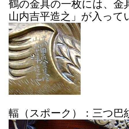
鶴の金具の一枚には、金
山内吉平造之」が入って
輻（スポーク）：三つ巴