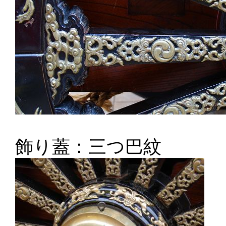
飾り蓋：三つ巴紋