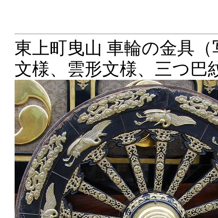
東上町曳山 車輪の金具（写
文様、雲形文様、三つ巴