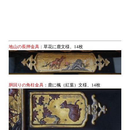
地山の長押金具
：草花に鹿文様、14枚
胴回りの角柱金具
：鹿に楓（紅葉）文様、14枚