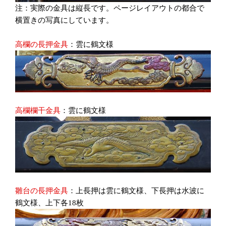
注：実際の金具は縦長です。ページレイアウトの都合で
横置きの写真にしています。
高欄の長押金具
：雲に鶴文様
高欄欄干金具
：雲に鶴文様
雛台の長押金具
：上長押は雲に鶴文様、下長押は水波に
鶴文様、上下各18枚