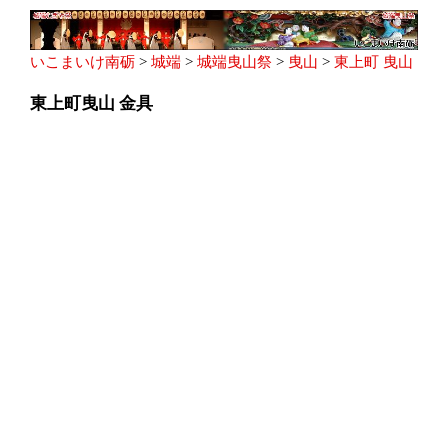
いこまいけ南砺
>
城端
>
城端曳山祭
>
曳山
>
東上町 曳山
東上町曳山 金具