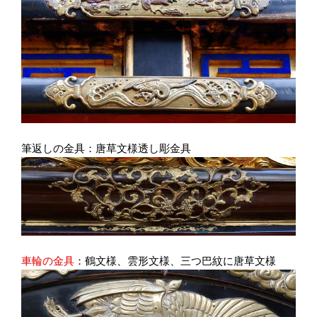
筆返しの金具：唐草文様透し彫金具
車輪の金具
：鶴文様、雲形文様、三つ巴紋に唐草文様