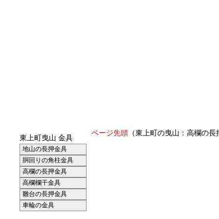
ページ先頭
（東上町の曳山：高欄の長
東上町曳山 金具
地山の長押金具
胴回りの角柱金具
高欄の長押金具
高欄欄干金具
雛台の長押金具
車輪の金具