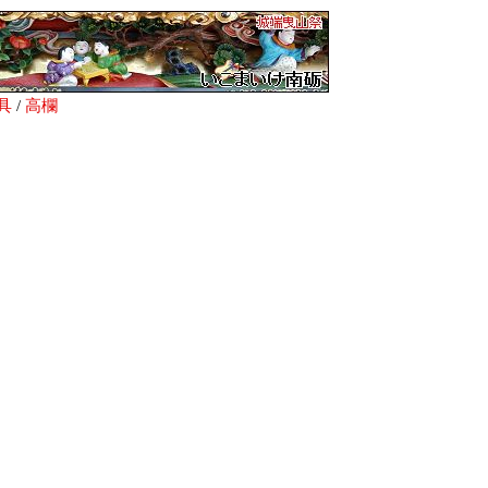
具
/
高欄