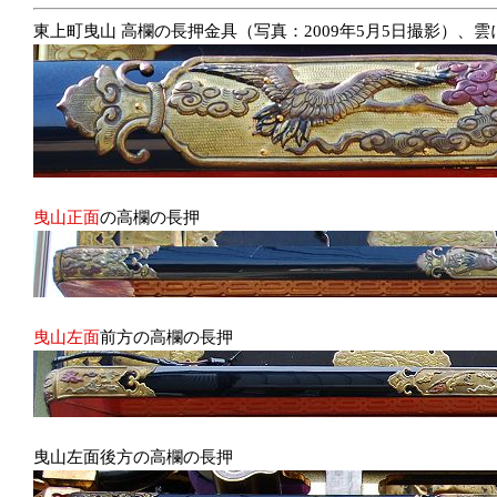
東上町曳山 高欄の長押金具（写真：2009年5月5日撮影）、
曳山正面
の高欄の長押
曳山左面
前方の高欄の長押
曳山左面後方の高欄の長押