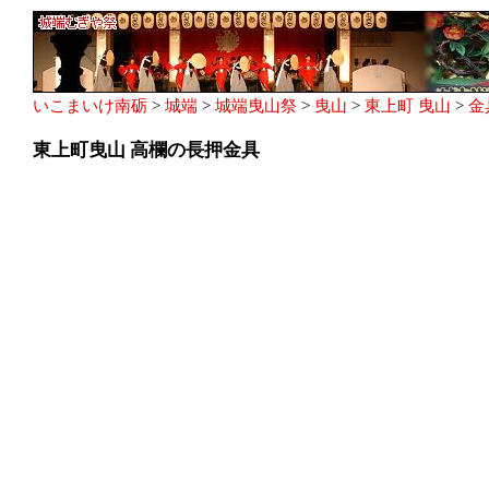
いこまいけ南砺
>
城端
>
城端曳山祭
>
曳山
>
東上町 曳山
>
金
東上町曳山 高欄の長押金具