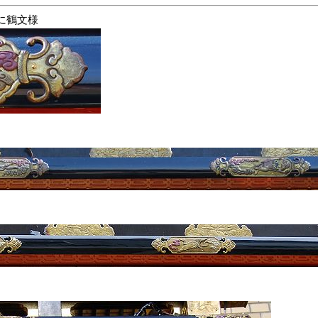
雲に鶴文様