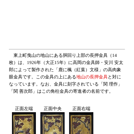
東上町曳山の地山にある胴回り上部の長押金具（14
枚）は、1926年（大正15年）に高岡の金具師・安川 安太
郎によって製作された「鹿に楓（紅葉）文様」の高肉象
眼金具です。この金具の上にある
地山の長押金具
と対に
なっています。なお、金具に刻字されている「関 理作」
「関 善次郎」はこの角柱金具の寄進者の名前です。
正面左端
正面中央
正面右端