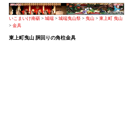
いこまいけ南砺
>
城端
>
城端曳山祭
>
曳山
>
東上町 曳山
>
金具
東上町曳山 胴回りの角柱金具