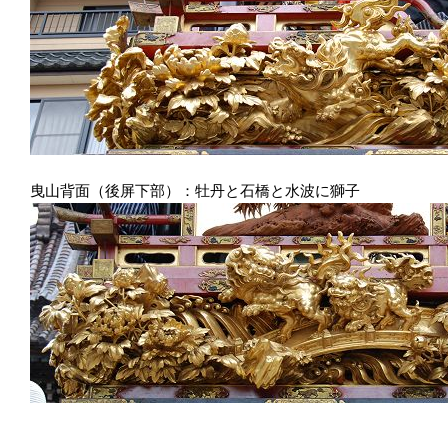
曳山背面（後屏下部）：牡丹と石橋と水波に獅子