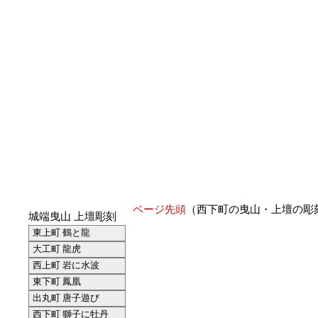
ページ先頭
（西下町の曳山・上壇の彫
城端曳山 上壇彫刻
東上町 鶴と龍
大工町 龍虎
西上町 岩に水波
東下町 鳳凰
出丸町 唐子遊び
西下町 獅子に牡丹