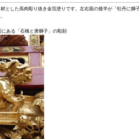
材とした高肉彫り抜き金箔塗りです。左右面の後半が「牡丹に獅子
た。
背面にある「石橋と唐獅子」の彫刻