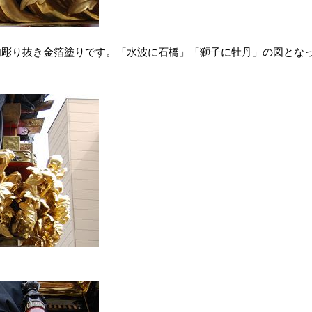
肉彫り抜き金箔塗りです。「水波に石橋」「獅子に牡丹」の図とな