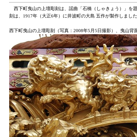
西下町曳山の上壇彫刻は、謡曲「石橋（しゃきょう）」を題
刻は、1917年（大正6年）に井波町の大島 五作が製作しまし
西下町曳山の上壇彫刻（写真：2008年5月5日撮影）、曳山