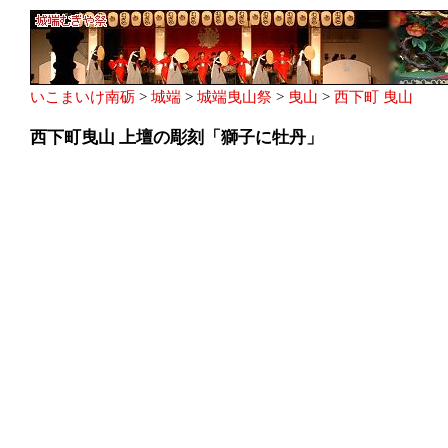
いこまいけ南砺
>
城端
>
城端曳山祭
>
曳山
>
西下町 曳山
西下町曳山 上壇の彫刻「獅子に牡丹」