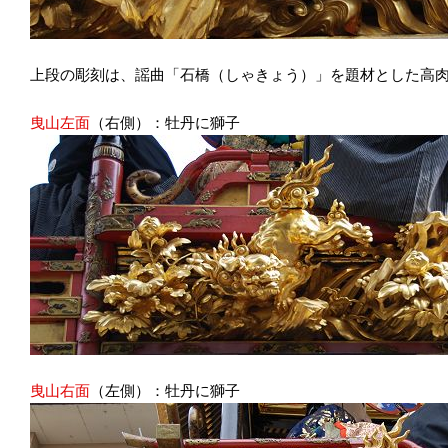
上段の彫刻は、謡曲「石橋（しゃきょう）」を題材とした高
曳山左面
（右側）：牡丹に獅子
曳山右面
（左側）：牡丹に獅子