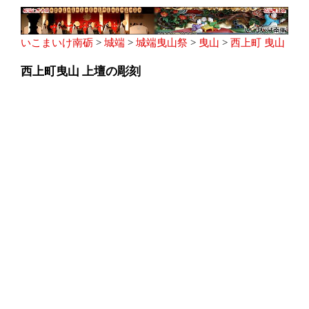
いこまいけ南砺
>
城端
>
城端曳山祭
>
曳山
>
西上町 曳山
西上町曳山 上壇の彫刻