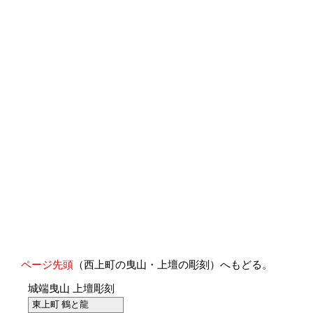
ページ先頭
（西上町の曳山・上壇の彫刻）へもどる。
城端曳山 上壇彫刻
東上町 鶴と龍