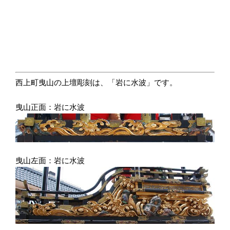
西上町曳山の上壇彫刻は、「岩に水波」です。
曳山正面：岩に水波
曳山左面：岩に水波