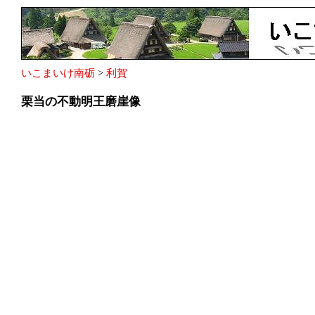
いこまいけ南砺
>
利賀
栗当の不動明王磨崖像