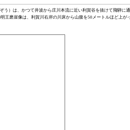
がいぞう）は、かつて井波から庄川本流に近い利賀谷を抜けて飛騨に
明王磨崖像は、利賀川右岸の川床から山腹を50メートルほど上が