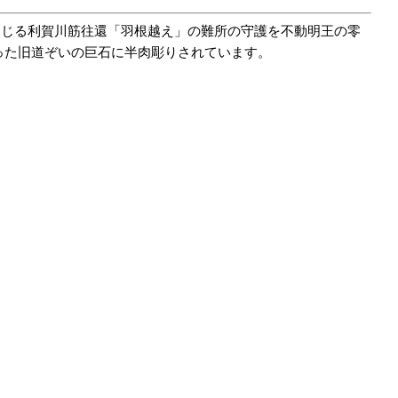
通じる利賀川筋往還「羽根越え」の難所の守護を不動明王の零
った旧道ぞいの巨石に半肉彫りされています。