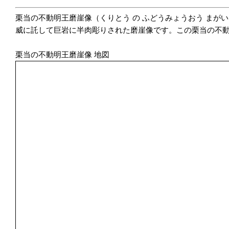
栗当の不動明王磨崖像（くりとう の ふどうみょうおう ま
威に託して巨岩に半肉彫りされた磨崖像です。この栗当の不動
栗当の不動明王磨崖像 地図