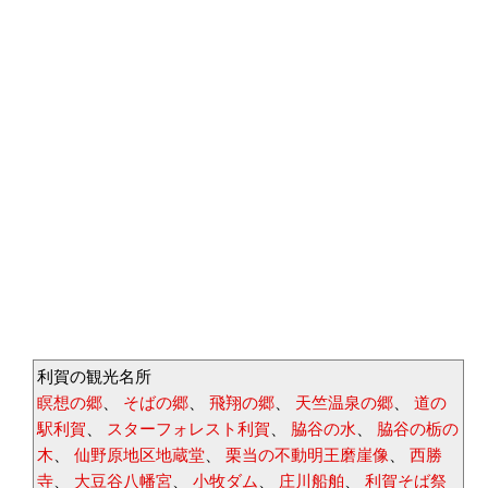
利賀の観光名所
瞑想の郷
、
そばの郷
、
飛翔の郷
、
天竺温泉の郷
、
道の
駅利賀
、
スターフォレスト利賀
、
脇谷の水
、
脇谷の栃の
木
、
仙野原地区地蔵堂
、
栗当の不動明王磨崖像
、
西勝
寺
、
大豆谷八幡宮
、
小牧ダム
、
庄川船舶
、
利賀そば祭