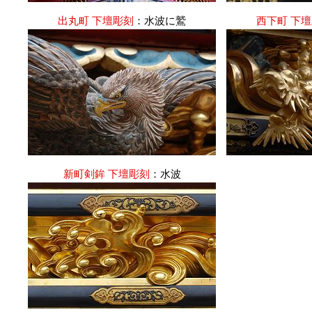
出丸町 下壇彫刻
：水波に鷲
西下町 下
新町剣鉾 下壇彫刻
：水波