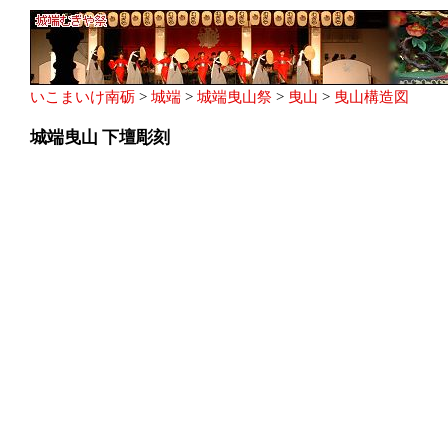
いこまいけ南砺
>
城端
>
城端曳山祭
>
曳山
>
曳山構造図
城端曳山 下壇彫刻