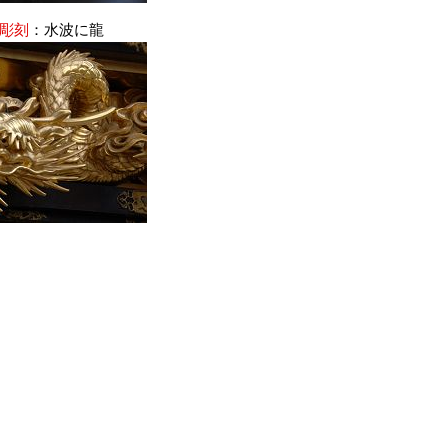
壇彫刻
：水波に龍