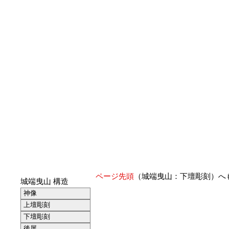
ページ先頭
（城端曳山：下壇彫刻）へ
城端曳山 構造
神像
上壇彫刻
下壇彫刻
後屏