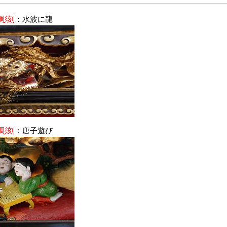
壇彫刻
：水波に龍
壇彫刻
：唐子遊び