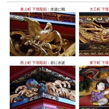
東上町 下壇彫刻
：水波に鶴
大工町 下
西上町 下壇彫刻
：岩に水波
東下町 下