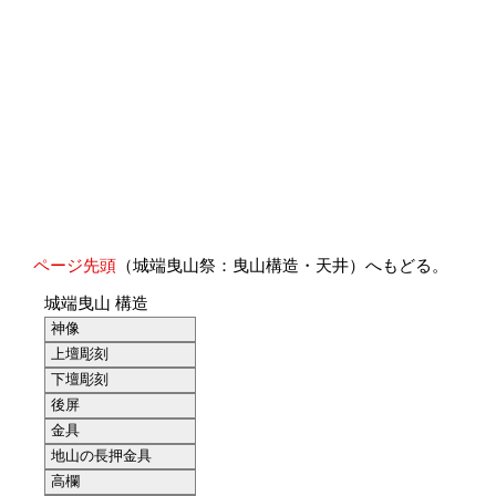
ページ先頭
（城端曳山祭：曳山構造・天井）へもどる。
城端曳山 構造
神像
上壇彫刻
下壇彫刻
後屏
金具
地山の長押金具
高欄