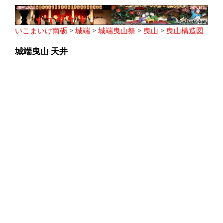
いこまいけ南砺
>
城端
>
城端曳山祭
>
曳山
>
曳山構造図
城端曳山 天井