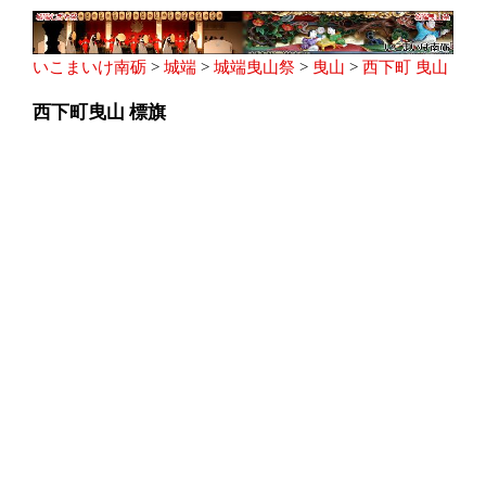
いこまいけ南砺
>
城端
>
城端曳山祭
>
曳山
>
西下町 曳山
西下町曳山 標旗