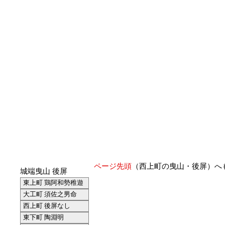
ページ先頭
（西上町の曳山・後屏）へ
城端曳山 後屏
東上町 鶏阿和勢稚遊
大工町 須佐之男命
西上町 後屏なし
東下町 陶淵明