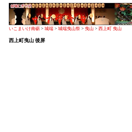
いこまいけ南砺
>
城端
>
城端曳山祭
>
曳山
>
西上町 曳山
西上町曳山 後屏