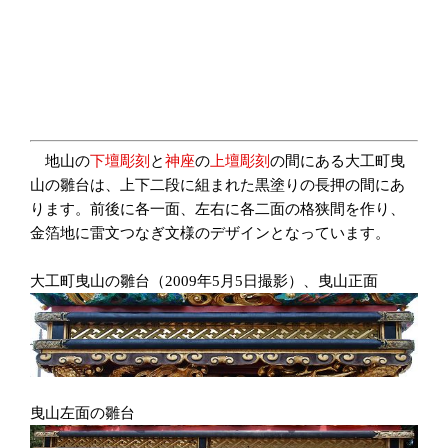
地山の
下壇彫刻
と
神座
の
上壇彫刻
の間にある大工町曳
山の雛台は、上下二段に組まれた黒塗りの長押の間にあ
ります。前後に各一面、左右に各二面の格狭間を作り、
金箔地に雷文つなぎ文様のデザインとなっています。
大工町曳山の雛台（2009年5月5日撮影）、曳山正面
曳山左面の雛台