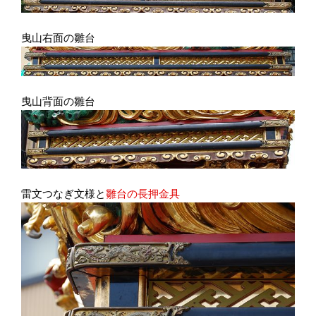
曳山右面の雛台
曳山背面の雛台
雷文つなぎ文様と
雛台の長押金具