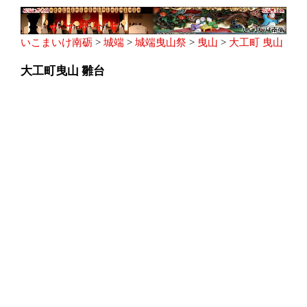
いこまいけ南砺
>
城端
>
城端曳山祭
>
曳山
>
大工町 曳山
大工町曳山 雛台