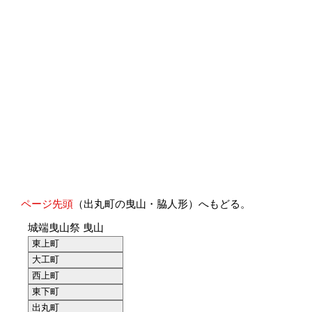
ページ先頭
（出丸町の曳山・脇人形）へもどる。
城端曳山祭 曳山
東上町
大工町
西上町
東下町
出丸町