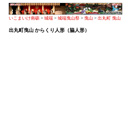
いこまいけ南砺
>
城端
>
城端曳山祭
>
曳山
>
出丸町 曳山
出丸町曳山 からくり人形（脇人形）