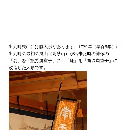
出丸町曳山には脇人形があります。1720年（享保5年）に
出丸町の最初の曳山（高砂山）が出来た時の神像の
「尉」を「旗持唐童子」に、「姥」を「笛吹唐童子」に
改造した人形です。