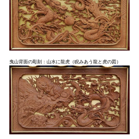
曳山背面の彫刻：山水に龍虎（睨みあう龍と虎の図）