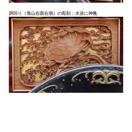
胴回り（曳山右面右側）の彫刻：水波に神亀