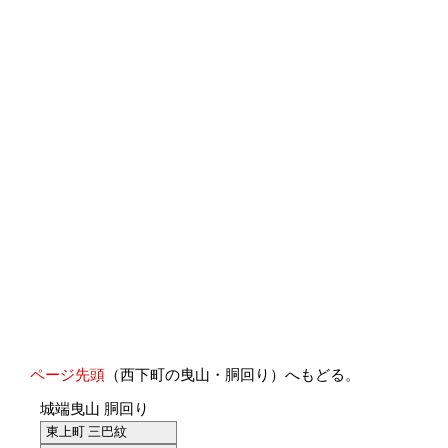
ページ先頭
（西下町の曳山・胴回り）へもどる。
城端曳山 胴回り
東上町 三巴紋