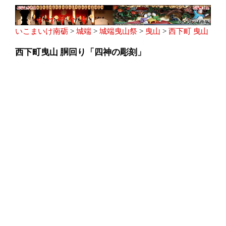
いこまいけ南砺
>
城端
>
城端曳山祭
>
曳山
>
西下町 曳山
西下町曳山 胴回り「四神の彫刻」