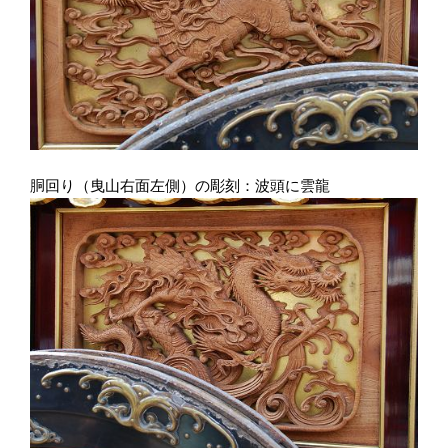
胴回り（曳山右面左側）の彫刻：波頭に雲龍