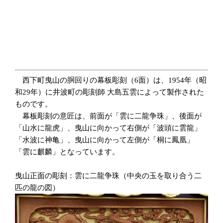
西下町曳山の胴回りの幕板彫刻（6面）は、1954年（昭
和29年）に井波町の彫刻師 大島五雲によって製作された
ものです。
幕板彫刻の意匠は、前面が「雲に二龍争珠」、後面が
「山水に龍虎」、曳山に向かって右側が「波頭に雲龍」
「水波に神亀」、曳山に向かって左側が「桐に鳳凰」
「雲に麒麟」となっています。
曳山正面の彫刻：雲に二龍争珠（中央の玉を取り合う二
匹の龍の図）