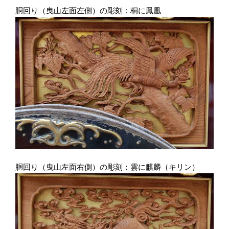
胴回り（曳山左面左側）の彫刻：桐に鳳凰
胴回り（曳山左面右側）の彫刻：雲に麒麟（キリン）