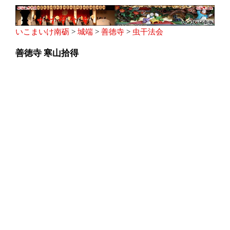
いこまいけ南砺
>
城端
>
善徳寺
>
虫干法会
善徳寺 寒山拾得