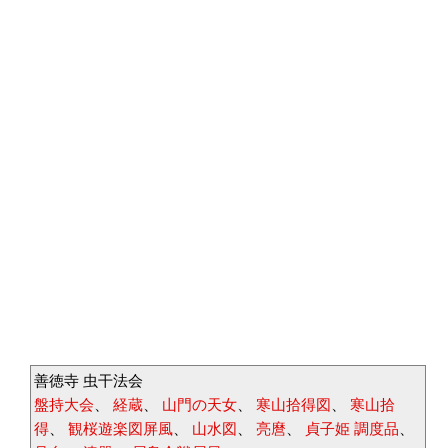
善徳寺 虫干法会
盤持大会
、
経蔵
、
山門の天女
、
寒山拾得図
、
寒山拾
得
、
観桜遊楽図屏風
、
山水図
、
亮麿
、
貞子姫 調度品
、