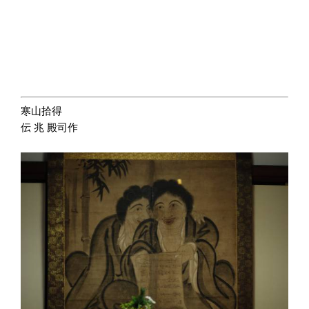
寒山拾得
伝 兆 殿司作