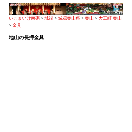
いこまいけ南砺
>
城端
>
城端曳山祭
>
曳山
>
大工町 曳山
>
金具
地山の長押金具