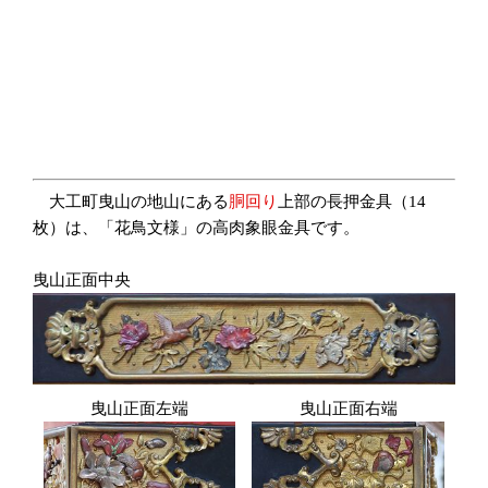
大工町曳山の地山にある
胴回り
上部の長押金具（14
枚）は、「花鳥文様」の高肉象眼金具です。
曳山正面中央
曳山正面左端
曳山正面右端