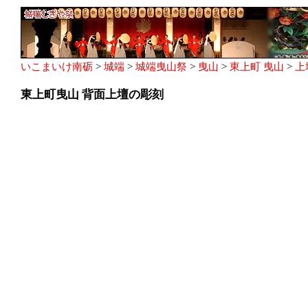
いこまいけ南砺
>
城端
>
城端曳山祭
>
曳山
>
東上町 曳山
>
上
東上町曳山 背面上壇の彫刻