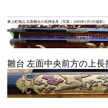
東上町曳山 左面雛台の長押金具（写真：2009年5月5日撮影）
雛台 左面中央前方の上長