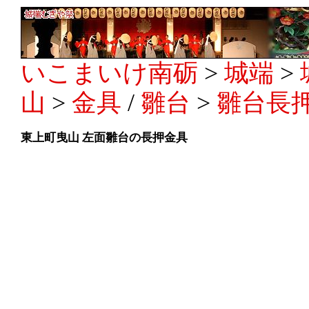
いこまいけ南砺
>
城端
>
山
>
金具
/
雛台
>
雛台長
東上町曳山 左面雛台の長押金具