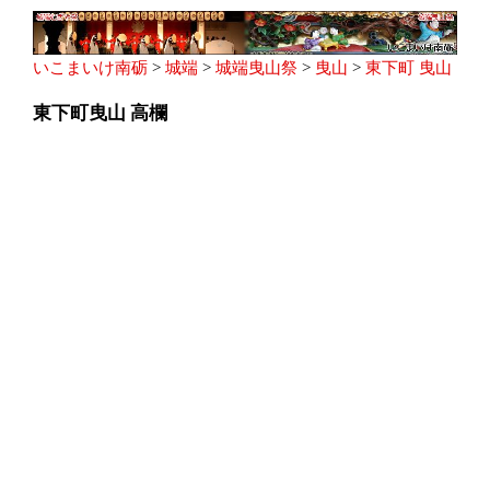
いこまいけ南砺
>
城端
>
城端曳山祭
>
曳山
>
東下町 曳山
東下町曳山 高欄