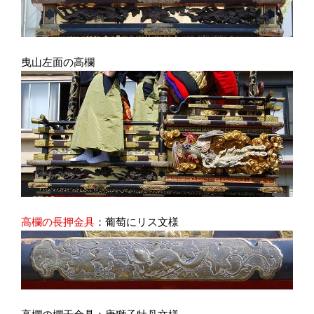
曳山左面の高欄
高欄の長押金具
：葡萄にリス文様