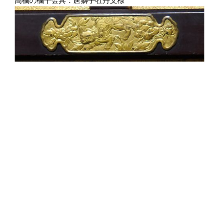
高欄の欄干金具：唐獅子牡丹文様