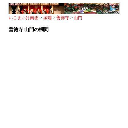
いこまいけ南砺
>
城端
>
善徳寺
>
山門
善徳寺 山門の欄間