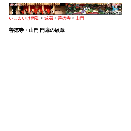
いこまいけ南砺
>
城端
>
善徳寺
>
山門
善徳寺・山門 門扉の紋章