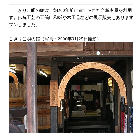
こきりこ唄の館は、約200年前に建てられた合掌家屋を利
す。伝統工芸の五箇山和紙や木工品などの展示販売もあります。
プンしました。
こきりこ唄の館（写真：2006年9月25日撮影）