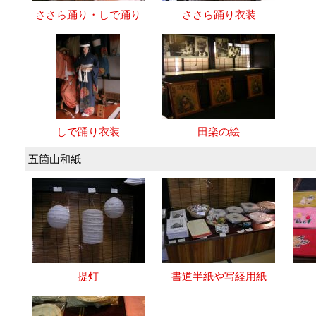
ささら踊り・しで踊り
ささら踊り衣装
しで踊り衣装
田楽の絵
五箇山和紙
提灯
書道半紙や写経用紙