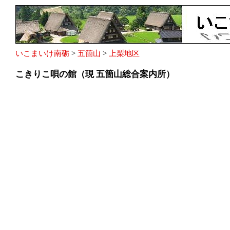
いこまいけ南砺
>
五箇山
>
上梨地区
こきりこ唄の館（現 五箇山総合案内所）