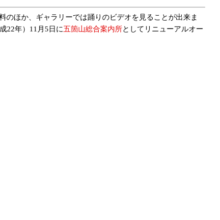
料のほか、ギャラリーでは踊りのビデオを見ることが出来ま
22年）11月5日に
五箇山総合案内所
としてリニューアルオー