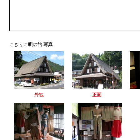
こきりこ唄の館 写真
外観
正面