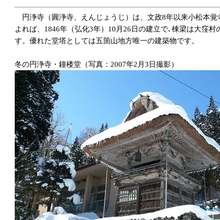
円浄寺（圓浄寺、えんじょうじ）は、文政8年以来小松本覚
よれば、1846年（弘化3年）10月26日の建立で､棟梁は
す。優れた堂塔としては五箇山地方唯一の建築物です。
冬の円浄寺・鐘楼堂（写真：2007年2月3日撮影）