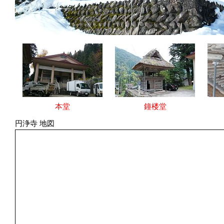
本堂
鐘楼堂
円浄寺 地図