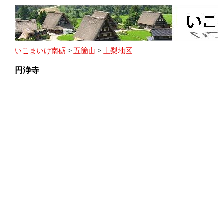
いこまいけ南砺
>
五箇山
>
上梨地区
円浄寺