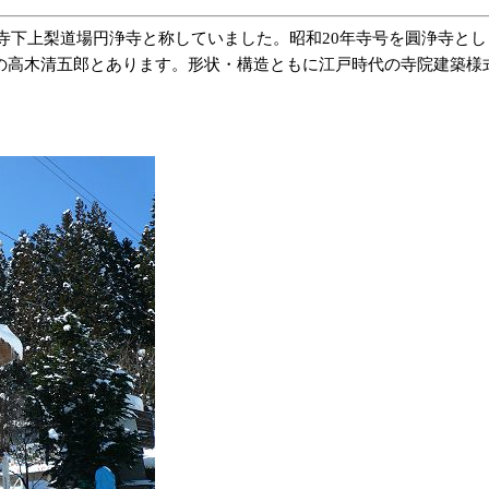
寺下上梨道場円浄寺と称していました。昭和20年寺号を圓浄寺とし
大窪村の高木清五郎とあります。形状・構造ともに江戸時代の寺院建