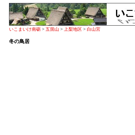
いこまいけ南砺
>
五箇山
>
上梨地区
>
白山宮
冬の鳥居