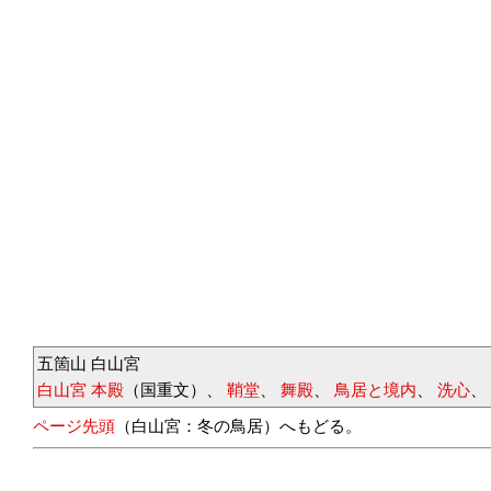
五箇山 白山宮
白山宮 本殿
（国重文）、
鞘堂
、
舞殿
、
鳥居と境内
、
洗心
、
ページ先頭
（白山宮：冬の鳥居）へもどる。