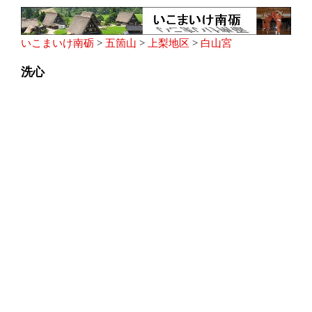
いこまいけ南砺
>
五箇山
>
上梨地区
>
白山宮
洗心