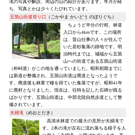
滝の写真や解説、周辺の山の紹介があります。年月が経
ち、写真とかは少々くたびれています。
五箇山街道登り口
（ごかやま かいどう のぼりぐち）
ちょうど半分の行程、林道
入口から4kmです。この場所
は、昔山仕事の人々が住んで
いた若杉集落の跡地です。明
治時代までは、城端から五箇
山への街道である五箇山街道
（朴峠道）がこの地を通っていました。昭和初期までに
は新道が整備され、五箇山街道は廃道となったようで
す。廃道後も林業で糧を得ていた集落ですが、昭和41年
に廃村となりました。現在は、往時を記した石碑が残る
ばかりです。五箇山街道は、中部北陸自然歩道として整
備されています。
夫婦滝
（めおとだき）
高清水林道での最大の見所が夫婦滝で
す。2本の滝が左右に流れ落ちる様子を人