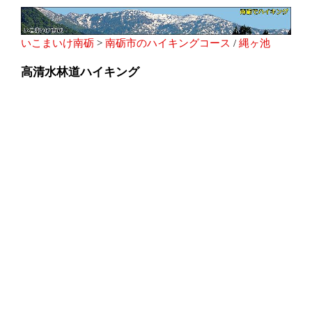
いこまいけ南砺
>
南砺市のハイキングコース
/
縄ヶ池
高清水林道ハイキング