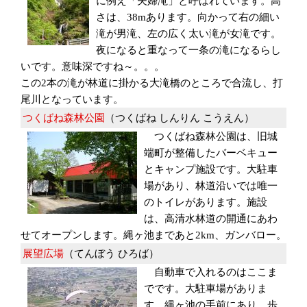
に例え「夫婦滝」と呼ばれています。高
さは、38mあります。向かって右の細い
滝が男滝、左の広く太い滝が女滝です。
夜になると重なって一条の滝になるらし
いです。意味深ですね～。。。
この2本の滝が林道に掛かる大滝橋のところで合流し、打
尾川となっています。
つくばね森林公園
（つくばね しんりん こうえん）
つくばね森林公園は、旧城
端町が整備したバーベキュー
とキャンプ施設です。大駐車
場があり、林道沿いでは唯一
のトイレがあります。施設
は、高清水林道の開通にあわ
せてオープンします。縄ヶ池まであと2km、ガンバロー。
展望広場
（てんぼう ひろば）
自動車で入れるのはここま
でです。大駐車場がありま
す。縄ヶ池の手前にあり、歩