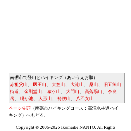
南砺市で登山とハイキング（あいうえお順）
赤祖父山
、
医王山
、
大笠山
、
大滝山
、
桑山
、
旧五箇山
街道
、
金剛堂山
、
猿ケ山
、
大門山
、
高落場山
、
奈良
岳
、
縄が池
、
人形山
、
袴腰山
、
八乙女山
ページ先頭
（南砺市ハイキングコース：高清水林道ハイ
キング）へもどる。
Copyright © 2006-2026 Ikomaike NANTO. All Rights