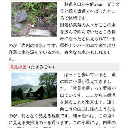
林道入口から約2km、ダラダ
ラと続く坂道でへばったとこ
ろで休憩です。
旧若杉集落の人々がここの水
を汲んで飲んでいたところ長
寿になったと伝えられている
のが「岩割の清水」です。県外ナンバーの車で来てポリ
容器に水を汲んでいるので、有名な名水かもしれませ
ん。
滝見小屋
（たきみごや）
ぼっ～と歩いていると、道
の端に小屋が見えてきまし
た。「滝見小屋」って看板が
出ています。ここから夫婦滝
を見ることが出来ます。遠く
向こうの山肌に滝のようなも
のが、何となく見える程度です。縄ヶ池へは、この遠く
に見える夫婦滝の下を通ります。この小屋には、四季の