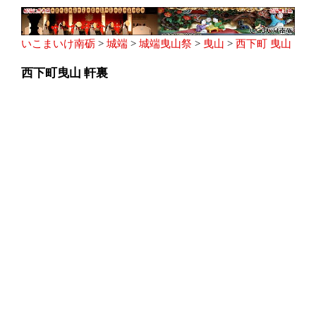
いこまいけ南砺
>
城端
>
城端曳山祭
>
曳山
>
西下町 曳山
西下町曳山 軒裏