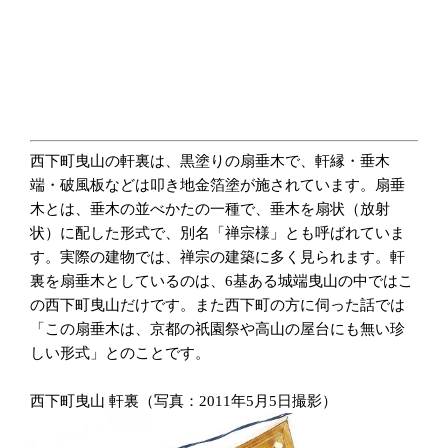
西下町曳山の軒裏は、黒塗りの扇垂木で、軒縁・垂木
端・破風板などは叩き地金箔塗が施されています。扇垂
木とは、垂木の並べかたの一種で、垂木を扇状（放射
状）に配した形式で、別名「禅宗様」とも呼ばれていま
す。実際の建物では、禅宗の建築に多く見られます。軒
裏を扇垂木としているのは、6基ある城端曳山の中ではこ
の西下町曳山だけです。また西下町の方に伺った話では
「この扇垂木は、京都の祇園祭や高山の屋台にも無い珍
しい形式」とのことです。
西下町曳山 軒裏（写真：2011年5月5日撮影）