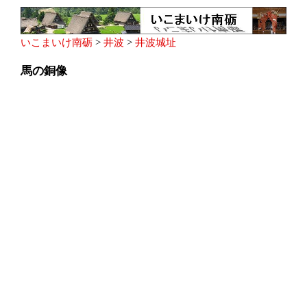
いこまいけ南砺
>
井波
>
井波城址
馬の銅像