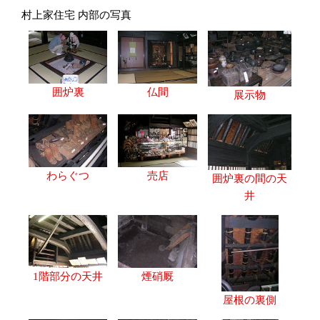
村上家住宅 内部の写真
囲炉裏
仏間
展示物
わらぐつ
売店
囲炉裏の間の天
井
1階部分の天井
煙硝厩
屋根の裏側