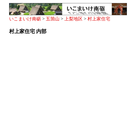
いこまいけ南砺
>
五箇山
>
上梨地区
>
村上家住宅
村上家住宅 内部