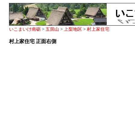
いこまいけ南砺
>
五箇山
>
上梨地区
>
村上家住宅
村上家住宅 正面右側