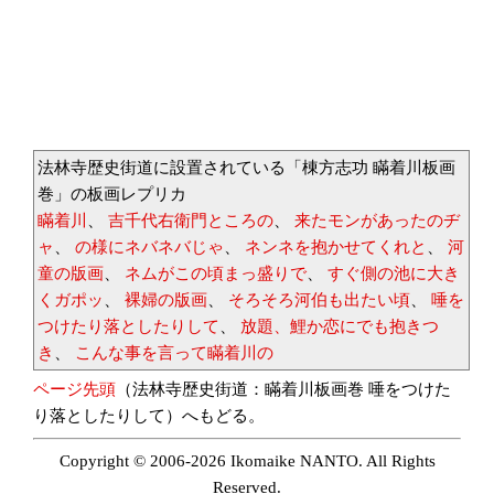
法林寺歴史街道に設置されている「棟方志功 瞞着川板画
巻」の板画レプリカ
瞞着川
、
吉千代右衛門ところの
、
来たモンがあったのヂ
ャ
、
の様にネバネバじゃ
、
ネンネを抱かせてくれと
、
河
童の版画
、
ネムがこの頃まっ盛りで
、
すぐ側の池に大き
くガポッ
、
裸婦の版画
、
そろそろ河伯も出たい頃
、
唾を
つけたり落としたりして
、
放題、鯉か恋にでも抱きつ
き
、
こんな事を言って瞞着川の
ページ先頭
（法林寺歴史街道：瞞着川板画巻 唾をつけた
り落としたりして）へもどる。
Copyright © 2006-2026 Ikomaike NANTO. All Rights
Reserved.