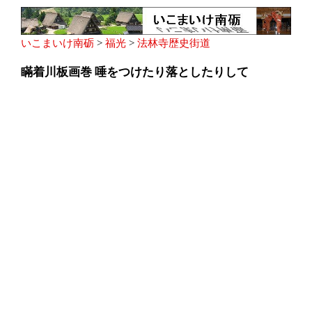
いこまいけ南砺
>
福光
>
法林寺歴史街道
瞞着川板画巻 唾をつけたり落としたりして