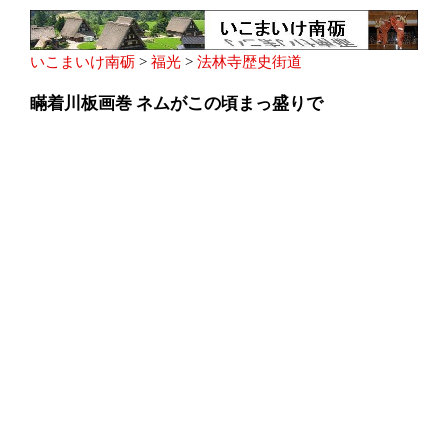
いこまいけ南砺
>
福光
>
法林寺歴史街道
瞞着川板画巻 ネムがこの頃まっ盛りで