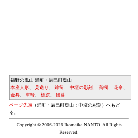
福野の曳山 浦町・辰巳町曳山
本座人形
、
見送り
、
鉾留
、
中壇の彫刻
、
高欄
、
花傘
、
金具
、
車輪
、
標旗
、
幔幕
ページ先頭
（浦町・辰巳町曳山：中壇の彫刻）へもど
る。
Copyright © 2006-2026 Ikomaike NANTO. All Rights
Reserved.