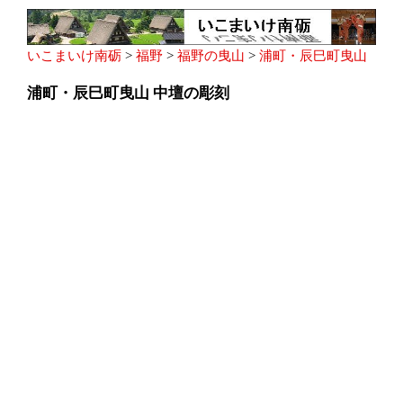
いこまいけ南砺
>
福野
>
福野の曳山
>
浦町・辰巳町曳山
浦町・辰巳町曳山 中壇の彫刻