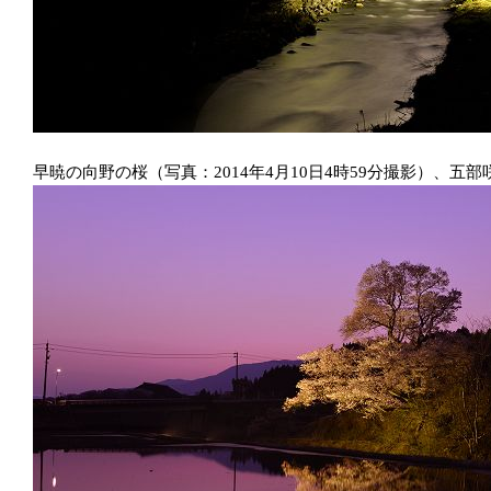
早暁の向野の桜（写真：2014年4月10日4時59分撮影）、五