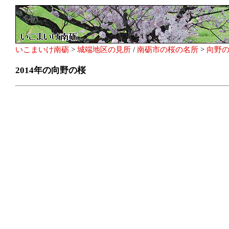
いこまいけ南砺
>
城端地区の見所
/
南砺市の桜の名所
>
向野
2014年の向野の桜