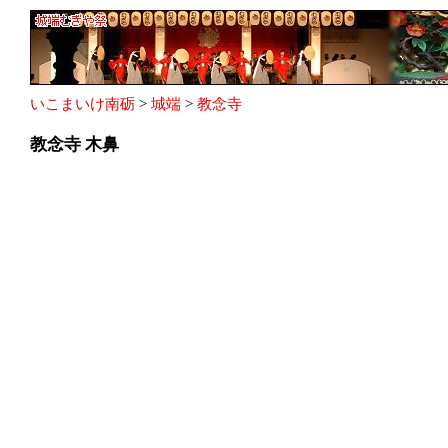
いこまいけ南砺
>
城端
>
教念寺
教念寺 木鼻