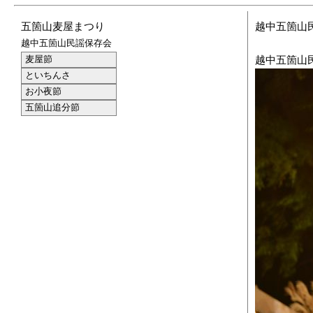
五箇山麦屋まつり
越中五箇山
越中五箇山民謡保存会
麦屋節
越中五箇山民
といちんさ
お小夜節
五箇山追分節