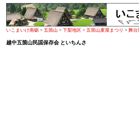
いこまいけ南砺
>
五箇山
>
下梨地区
>
五箇山麦屋まつり
>
舞台
越中五箇山民謡保存会 といちんさ